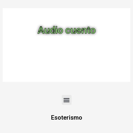
powered by
wordpress co
plugin
Audio cuento
Menu
Esoterismo