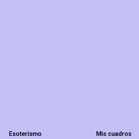
powered by
wordpress cookie
plugin
Esoterismo
Mis cuadros